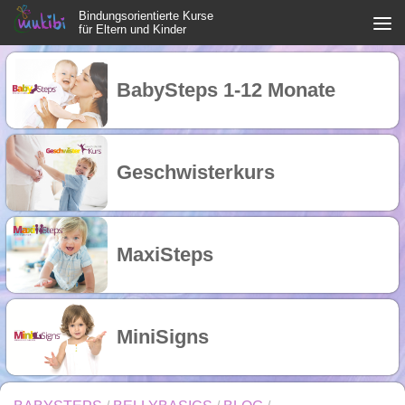
Bindungsorientierte Kurse
Zum Inhalt springen
für Eltern und Kinder
BabySteps 1-12 Monate
Geschwisterkurs
MaxiSteps
MiniSigns