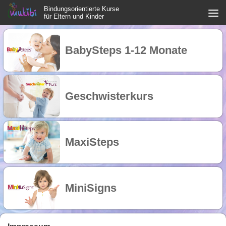
Bindungsorientierte Kurse
Zum Inhalt springen
für Eltern und Kinder
BabySteps 1-12 Monate
Geschwisterkurs
MaxiSteps
MiniSigns