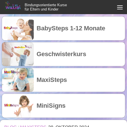
Bindungsorientierte Kurse
Zum Inhalt springen
für Eltern und Kinder
BabySteps 1-12 Monate
Geschwisterkurs
MaxiSteps
MiniSigns